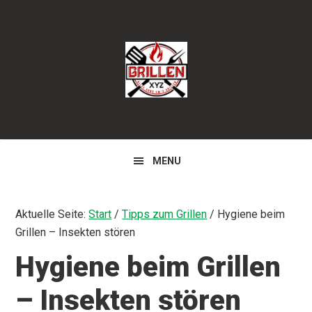
Zur
Zum
Zur
Hauptnavigation
Inhalt
Seitenspalte
springen
springen
springen
MENU
Aktuelle Seite:
Start
/
Tipps zum Grillen
/
Hygiene beim
Grillen – Insekten stören
Hygiene beim Grillen
– Insekten stören