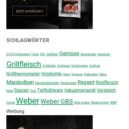
SCHLAGWÖRTER
Gemüse
E-310 Grillwagen
Fisch
FSC
Geflügel
Geschenke
Gewürze
Grillfleisch
Grillkohle
Grillmais
Grillreiniger
Grillrub
Grillthermometer
Holzkohle
Huhn
Hygiene
Hähnchen
Mais
Maiskolben
Rezept
Rindfleisch
Maiskolbenhalter
Regenwald
Saucen
Tiefkühlware
Vakuumiergerät
Vergleich
Salat
Test
Weber
Weber GBS
Vorrat
Wild grillen
Wintergrillen
WWF
Werbung