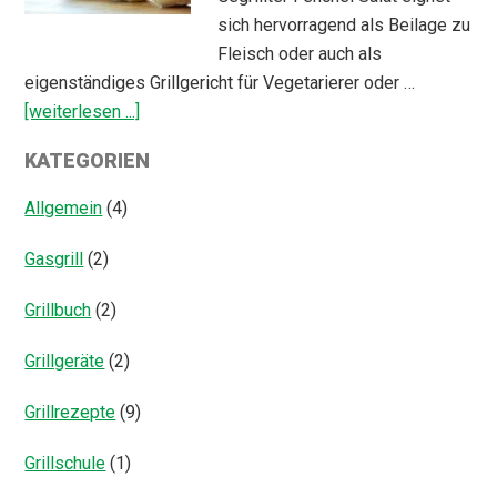
sich hervorragend als Beilage zu
Fleisch oder auch als
eigenständiges Grillgericht für Vegetarierer oder …
ÜberGegrillter
[weiterlesen ...]
Fenchel
KATEGORIEN
Salat
Allgemein
(4)
Gasgrill
(2)
Grillbuch
(2)
Grillgeräte
(2)
Grillrezepte
(9)
Grillschule
(1)