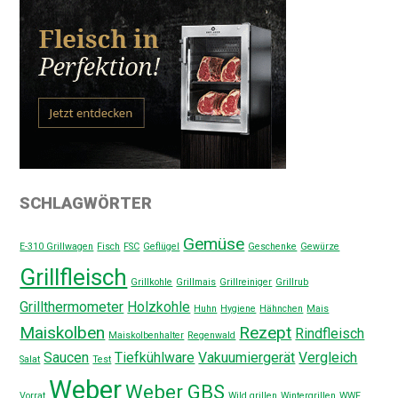
SCHLAGWÖRTER
Gemüse
E-310 Grillwagen
Fisch
FSC
Geflügel
Geschenke
Gewürze
Grillfleisch
Grillkohle
Grillmais
Grillreiniger
Grillrub
Grillthermometer
Holzkohle
Huhn
Hygiene
Hähnchen
Mais
Maiskolben
Rezept
Rindfleisch
Maiskolbenhalter
Regenwald
Saucen
Tiefkühlware
Vakuumiergerät
Vergleich
Salat
Test
Weber
Weber GBS
Vorrat
Wild grillen
Wintergrillen
WWF