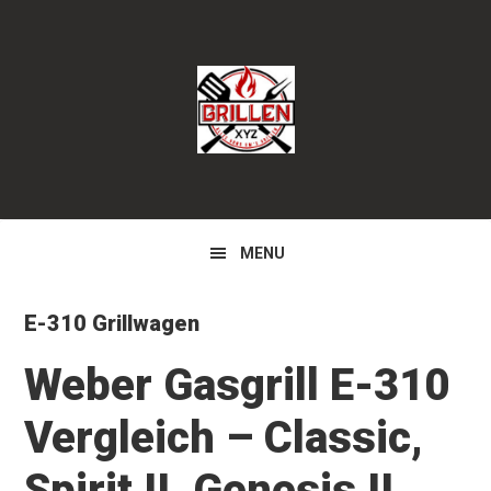
Zur
Zum
Zur
Hauptnavigation
Inhalt
Seitenspalte
springen
springen
springen
MENU
E-310 Grillwagen
Weber Gasgrill E-310
Vergleich – Classic,
Spirit II, Genesis II