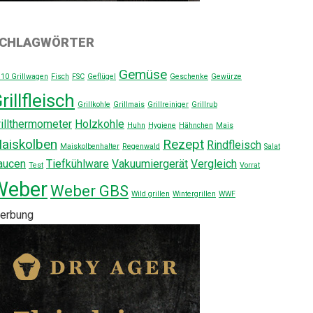
CHLAGWÖRTER
Gemüse
310 Grillwagen
Fisch
FSC
Geflügel
Geschenke
Gewürze
rillfleisch
Grillkohle
Grillmais
Grillreiniger
Grillrub
rillthermometer
Holzkohle
Huhn
Hygiene
Hähnchen
Mais
aiskolben
Rezept
Rindfleisch
Maiskolbenhalter
Regenwald
Salat
aucen
Tiefkühlware
Vakuumiergerät
Vergleich
Test
Vorrat
Weber
Weber GBS
Wild grillen
Wintergrillen
WWF
erbung