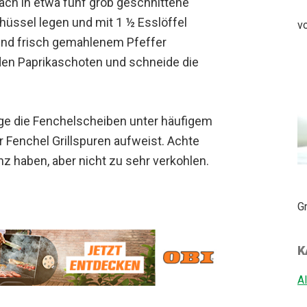
ach in etwa fünf grob geschnittene
chüssel legen und mit 1 ½ Esslöffel
vo
 und frisch gemahlenem Pfeffer
den Paprikaschoten und schneide die
 lege die Fenchelscheiben unter häufigem
er Fenchel Grillspuren aufweist. Achte
z haben, aber nicht zu sehr verkohlen.
Gr
K
A