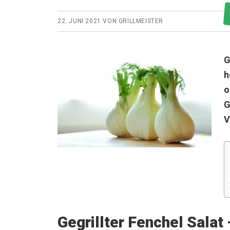
22. JUNI 2021
VON
GRILLMEISTER
G
h
o
G
V
Gegrillter Fenchel Salat