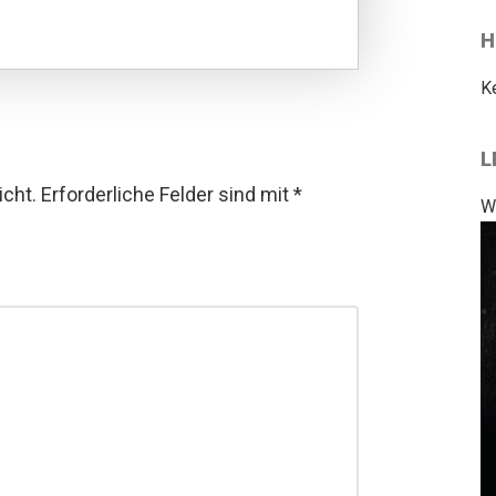
H
K
L
icht.
Erforderliche Felder sind mit
*
W