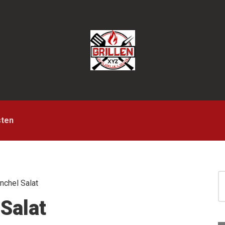
sten
S
S
nchel Salat
for
 Salat