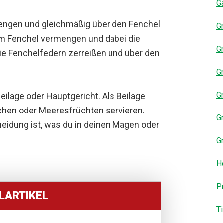
Ga
mengen und gleichmäßig über den Fenchel
Gr
em Fenchel vermengen und dabei die
Gr
ie Fenchelfedern zerreißen und über den
Gr
Gr
 Beilage oder Hauptgericht. Als Beilage
nchen oder Meeresfrüchten servieren.
G
heidung ist, was du in deinen Magen oder
Gr
Ho
P
LLARTIKEL
T