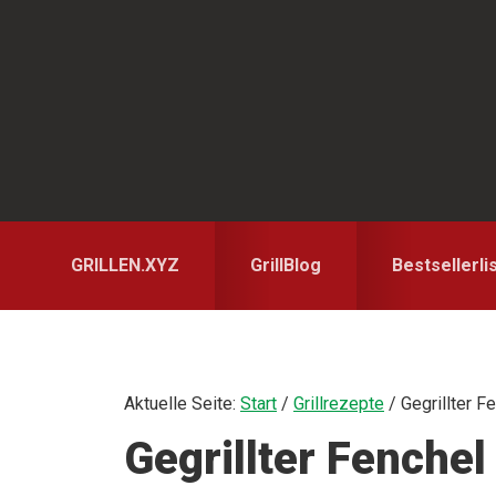
Zur
Zum
Zur
Hauptnavigation
Inhalt
Seitenspalte
springen
springen
springen
GRILLEN.XYZ
GrillBlog
Bestsellerli
Aktuelle Seite:
Start
/
Grillrezepte
/
Gegrillter Fe
Gegrillter Fenchel