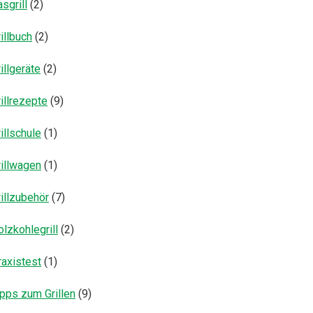
sgrill
(2)
illbuch
(2)
illgeräte
(2)
illrezepte
(9)
illschule
(1)
rillwagen
(1)
illzubehör
(7)
lzkohlegrill
(2)
raxistest
(1)
ipps zum Grillen
(9)