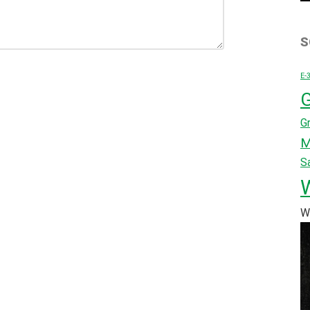
S
E-
G
G
M
S
W