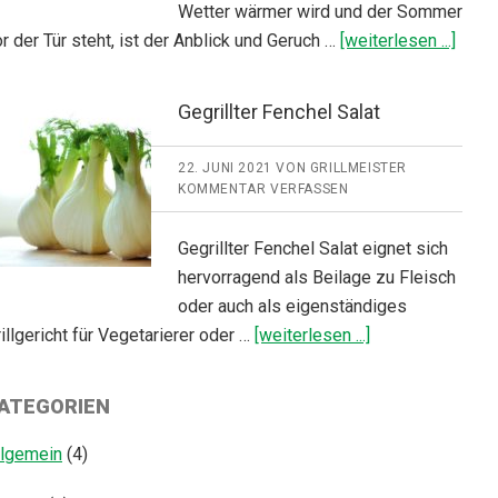
Wetter wärmer wird und der Sommer
Über
r der Tür steht, ist der Anblick und Geruch …
[weiterlesen ...]
grille
Gegrillter Fenchel Salat
22. JUNI 2021
VON
GRILLMEISTER
KOMMENTAR VERFASSEN
Gegrillter Fenchel Salat eignet sich
hervorragend als Beilage zu Fleisch
oder auch als eigenständiges
ÜberGegrillter
illgericht für Vegetarierer oder …
[weiterlesen ...]
Fenchel
Salat
ATEGORIEN
llgemein
(4)