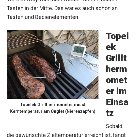
Tasten in der Mitte. Das war es auch schon an
Tasten und Bedienelementen.
Topel
ek
Grillt
herm
omet
er im
Einsa
Topelek Grillthermometer misst
tz
Kerntemperatur am Onglet (Nierenzapfen)
Sobald
die gewünschte Zieltemperatur erreicht ist, fängt