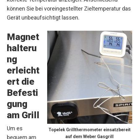
können Sie bei voreingestellter Zieltemperatur das
Gerät unbeaufsichtigt lassen.
Magnet
halteru
ng
erleicht
ert die
Befesti
gung
am Grill
Um es
Topelek Grillthermometer einsatzbereit
bequem am
auf dem Weber Gasgrill