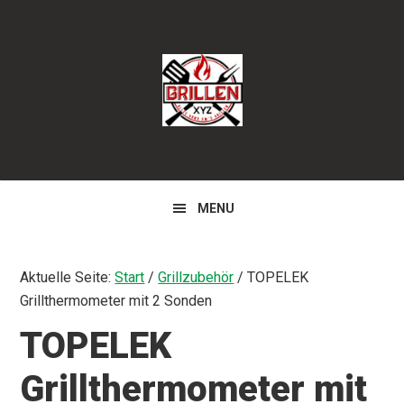
Zur
Zum
Zur
Hauptnavigation
Inhalt
Seitenspalte
springen
springen
springen
MENU
Aktuelle Seite:
Start
/
Grillzubehör
/
TOPELEK
Grillthermometer mit 2 Sonden
TOPELEK
Grillthermometer mit