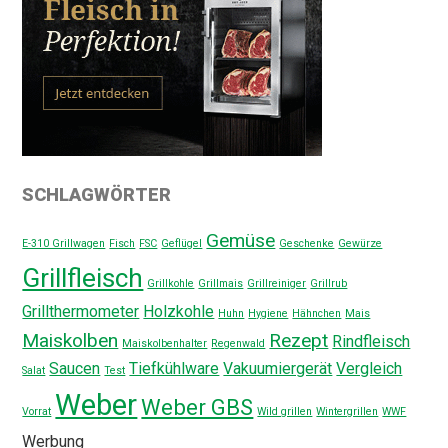
SCHLAGWÖRTER
Gemüse
E-310 Grillwagen
Fisch
FSC
Geflügel
Geschenke
Gewürze
Grillfleisch
Grillkohle
Grillmais
Grillreiniger
Grillrub
Grillthermometer
Holzkohle
Huhn
Hygiene
Hähnchen
Mais
Maiskolben
Rezept
Rindfleisch
Maiskolbenhalter
Regenwald
Saucen
Tiefkühlware
Vakuumiergerät
Vergleich
Salat
Test
Weber
Weber GBS
Vorrat
Wild grillen
Wintergrillen
WWF
Werbung