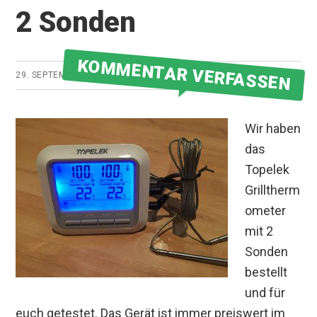
2 Sonden
KOMMENTAR VERFASSEN
29. SEPTEMBER 2018
VON
GRILLMEISTER
Wir haben
das
Topelek
Grilltherm
ometer
mit 2
Sonden
bestellt
und für
euch getestet. Das Gerät ist immer preiswert im