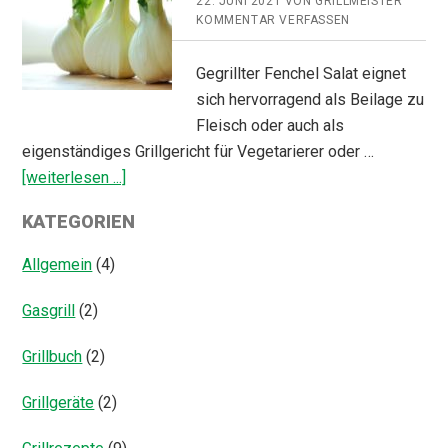
22. JUNI 2021
VON
GRILLMEISTER
KOMMENTAR VERFASSEN
Gegrillter Fenchel Salat eignet
sich hervorragend als Beilage zu
Fleisch oder auch als
eigenständiges Grillgericht für Vegetarierer oder …
ÜberGegrillter
[weiterlesen ...]
Fenchel
KATEGORIEN
Salat
Allgemein
(4)
Gasgrill
(2)
Grillbuch
(2)
Grillgeräte
(2)