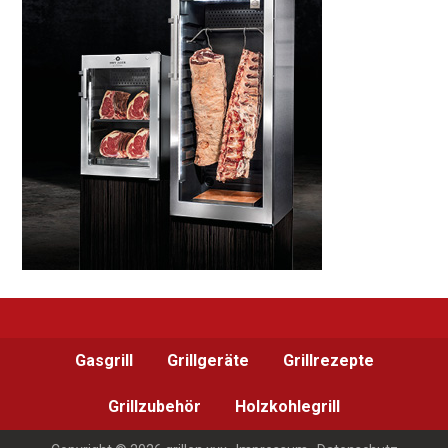
Gasgrill
Grillgeräte
Grillrezepte
Grillzubehör
Holzkohlegrill