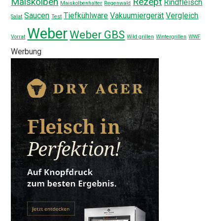
Maiskolben
Rezept
Rindfleisch
Maiskolbenhalter
Regenwald
Saucen
Tiefkühlware
Vakuumiergerät
Vergleich
Salat
Test
Weber
Weber GBS
Vorrat
Wild grillen
Wintergrillen
WWF
Werbung