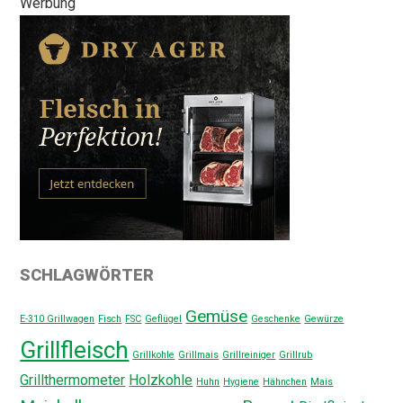
Werbung
SCHLAGWÖRTER
Gemüse
E-310 Grillwagen
Fisch
FSC
Geflügel
Geschenke
Gewürze
Grillfleisch
Grillkohle
Grillmais
Grillreiniger
Grillrub
Grillthermometer
Holzkohle
Huhn
Hygiene
Hähnchen
Mais