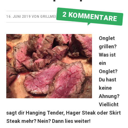
2 KOMMENTARE
16. JUNI 2019
VON
GRILLMEISTER
Onglet
grillen?
Was ist
ein
Onglet?
Du hast
keine
Ahnung?
Viellicht
sagt dir Hanging Tender, Hager Steak oder Skirt
Steak mehr? Nein? Dann lies weiter!