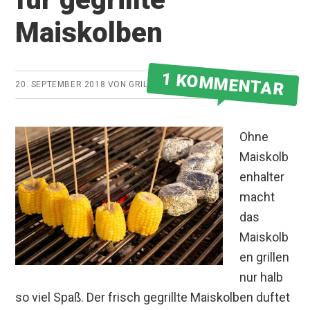
Maiskolben
1 KOMMENTAR
20. SEPTEMBER 2018
VON
GRILLMEISTER
Ohne
Maiskolb
enhalter
macht
das
Maiskolb
en grillen
nur halb
so viel Spaß. Der frisch gegrillte Maiskolben duftet