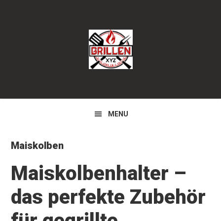
Zur
Zum
Zur
Hauptnavigation
Inhalt
Seitenspalte
springen
springen
springen
MENU
Maiskolben
Maiskolbenhalter –
das perfekte Zubehör
für gegrillte