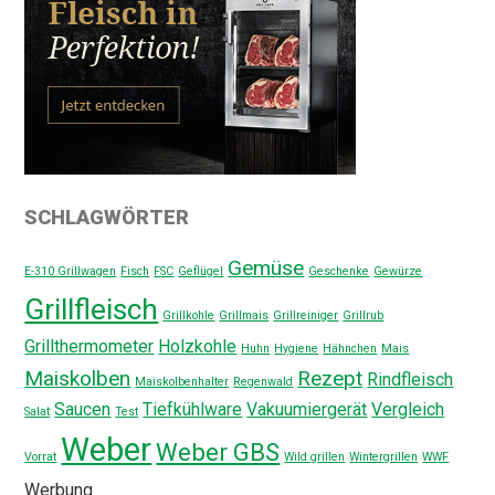
SCHLAGWÖRTER
Gemüse
E-310 Grillwagen
Fisch
FSC
Geflügel
Geschenke
Gewürze
Grillfleisch
Grillkohle
Grillmais
Grillreiniger
Grillrub
Grillthermometer
Holzkohle
Huhn
Hygiene
Hähnchen
Mais
Maiskolben
Rezept
Rindfleisch
Maiskolbenhalter
Regenwald
Saucen
Tiefkühlware
Vakuumiergerät
Vergleich
Salat
Test
Weber
Weber GBS
Vorrat
Wild grillen
Wintergrillen
WWF
Werbung