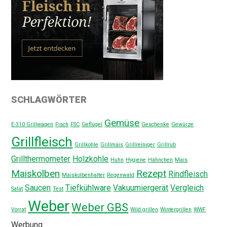
SCHLAGWÖRTER
Gemüse
E-310 Grillwagen
Fisch
FSC
Geflügel
Geschenke
Gewürze
Grillfleisch
Grillkohle
Grillmais
Grillreiniger
Grillrub
Grillthermometer
Holzkohle
Huhn
Hygiene
Hähnchen
Mais
Maiskolben
Rezept
Rindfleisch
Maiskolbenhalter
Regenwald
Saucen
Tiefkühlware
Vakuumiergerät
Vergleich
Salat
Test
Weber
Weber GBS
Vorrat
Wild grillen
Wintergrillen
WWF
Werbung