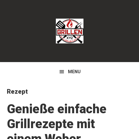
Zur
Zum
Zur
Hauptnavigation
Inhalt
Seitenspalte
springen
springen
springen
MENU
Rezept
Genieße einfache
Grillrezepte mit
einem Weber