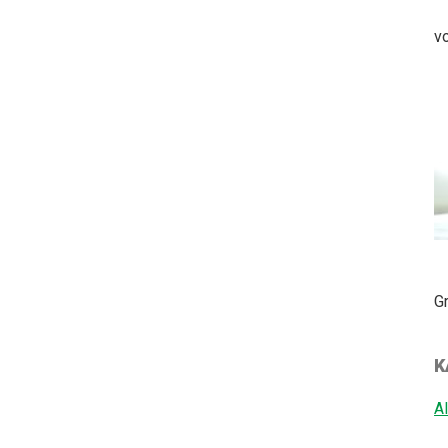
vo
Gr
K
A