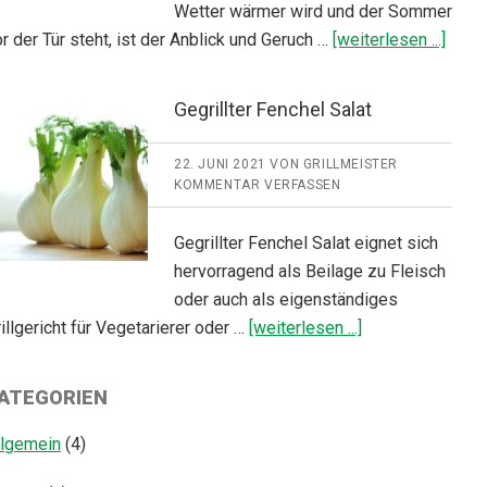
Wetter wärmer wird und der Sommer
Über
r der Tür steht, ist der Anblick und Geruch …
[weiterlesen ...]
grille
Gegrillter Fenchel Salat
22. JUNI 2021
VON
GRILLMEISTER
KOMMENTAR VERFASSEN
Gegrillter Fenchel Salat eignet sich
hervorragend als Beilage zu Fleisch
oder auch als eigenständiges
ÜberGegrillter
illgericht für Vegetarierer oder …
[weiterlesen ...]
Fenchel
Salat
ATEGORIEN
llgemein
(4)