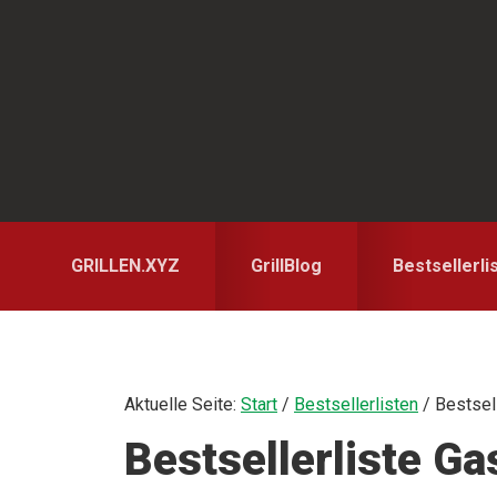
Zur
Zum
Zur
Hauptnavigation
Inhalt
Seitenspalte
springen
springen
springen
GRILLEN.XYZ
GrillBlog
Bestsellerli
Aktuelle Seite:
Start
/
Bestsellerlisten
/
Bestsell
Bestsellerliste Gas