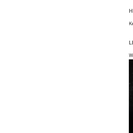
H
K
L
W