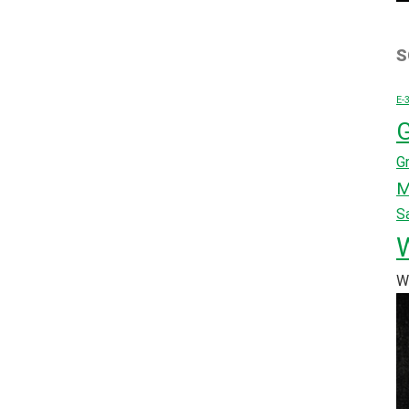
S
E-
G
G
M
S
W