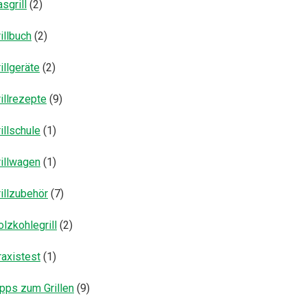
sgrill
(2)
illbuch
(2)
illgeräte
(2)
illrezepte
(9)
illschule
(1)
rillwagen
(1)
illzubehör
(7)
lzkohlegrill
(2)
raxistest
(1)
ipps zum Grillen
(9)