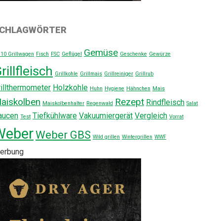
CHLAGWÖRTER
Gemüse
310 Grillwagen
Fisch
FSC
Geflügel
Geschenke
Gewürze
rillfleisch
Grillkohle
Grillmais
Grillreiniger
Grillrub
rillthermometer
Holzkohle
Huhn
Hygiene
Hähnchen
Mais
aiskolben
Rezept
Rindfleisch
Maiskolbenhalter
Regenwald
Salat
aucen
Tiefkühlware
Vakuumiergerät
Vergleich
Test
Vorrat
Weber
Weber GBS
Wild grillen
Wintergrillen
WWF
erbung