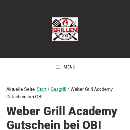
Zur
Zum
Zur
Hauptnavigation
Inhalt
Seitenspalte
springen
springen
springen
MENU
Aktuelle Seite:
Start
/
Gasgrill
/
Weber Grill Academy
Gutschein bei OBI
Weber Grill Academy
Gutschein bei OBI