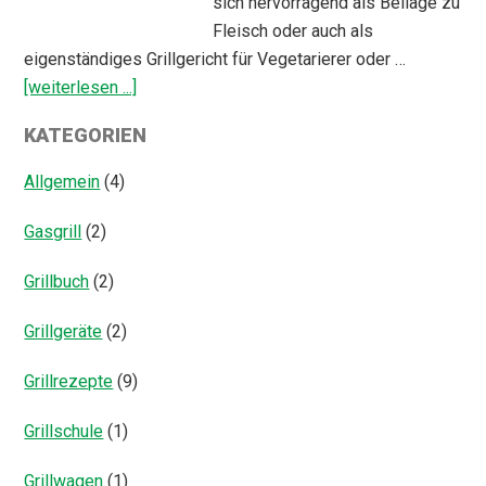
sich hervorragend als Beilage zu
Fleisch oder auch als
eigenständiges Grillgericht für Vegetarierer oder …
ÜberGegrillter
[weiterlesen ...]
Fenchel
KATEGORIEN
Salat
Allgemein
(4)
Gasgrill
(2)
Grillbuch
(2)
Grillgeräte
(2)
Grillrezepte
(9)
Grillschule
(1)
Grillwagen
(1)