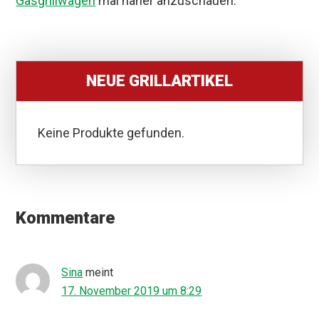
Gasgrillwagen
mal näher anzuschauen.
NEUE GRILLARTIKEL
Keine Produkte gefunden.
Leser-
Interaktionen
Kommentare
Sina
meint
17. November 2019 um 8:29