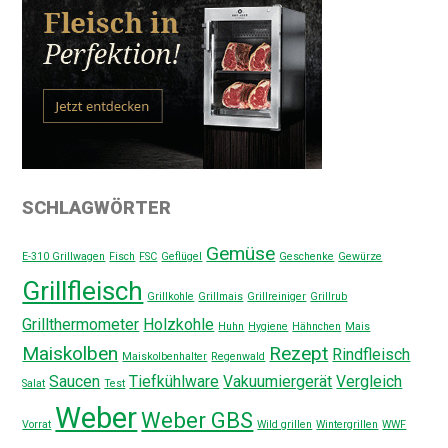
SCHLAGWÖRTER
Gemüse
E-310 Grillwagen
Fisch
FSC
Geflügel
Geschenke
Gewürze
Grillfleisch
Grillkohle
Grillmais
Grillreiniger
Grillrub
Grillthermometer
Holzkohle
Huhn
Hygiene
Hähnchen
Mais
Maiskolben
Rezept
Rindfleisch
Maiskolbenhalter
Regenwald
Saucen
Tiefkühlware
Vakuumiergerät
Vergleich
Salat
Test
Weber
Weber GBS
Vorrat
Wild grillen
Wintergrillen
WWF